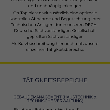
Alle akzeptieren
Speichern
und unabhängig erledigen.
On-Top bieten wir zusätzlich eine optimale
Nur essenzielle Cookies akzeptieren
Kontrolle-/ Abnahme und Begutachtung Ihrer
Technischen Anlagen durch unseren DEGA –
Zurück
Deutsche-Sachverständigen-Gesellschaft
Datenschutzeinstellungen
Essenziell (1)
geprüften Sachverständiger.
Essenzielle Cookies ermöglichen grundlegende Funktionen und
Als Kurzbeschreibung hier nochmals unsere
sind für die einwandfreie Funktion der Website erforderlich.
einzelnen Tätigkeitsbereiche:
Cookie-Informationen anzeigen
Ex
Externe Medien (1)
Inhalte von Videoplattformen und Social-Media-Plattformen
werden standardmäßig blockiert. Wenn Cookies von externen
TÄTIGKEITSBEREICHE
Medien akzeptiert werden, bedarf der Zugriff auf diese Inhalte
keiner manuellen Einwilligung mehr.
Cookie-Informationen anzeigen
GEBÄUDEMANAGEMENT (HAUSTECHNIK &
Datenschutzerklärung
Impressum
powered by Borlabs Cookie
TECHNISCHE VERWALTUNG)
Beratung, Betreuung, Wartung &