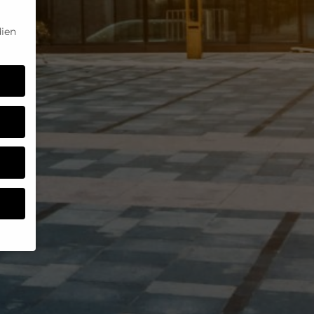
ien
um