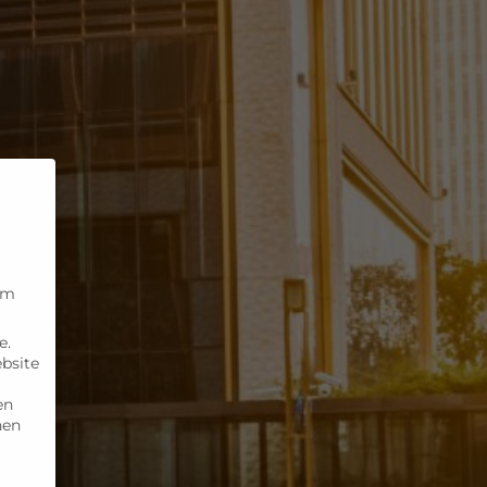
um
e.
ebsite
en
nen