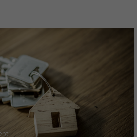
n,
ressum
ent