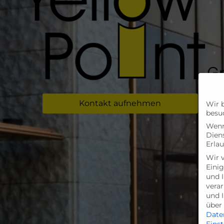
Kontakt aufnehmen
Wir 
besu
Wenn 
Dien
Erlau
Wir 
Einig
und I
verar
und 
über 
Date
Eins