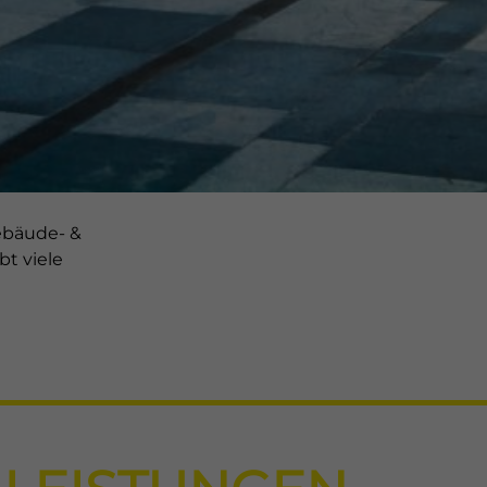
verwenden Cookies und andere Technologien auf unserer Websit
e von ihnen sind essenziell, während andere uns helfen, diese W
hre Erfahrung zu verbessern.
Personenbezogene Daten können
beitet werden (z. B. IP-Adressen), z. B. für personalisierte Anzeig
Inhalte oder Anzeigen- und Inhaltsmessung.
Weitere Informatio
die Verwendung Ihrer Daten finden Sie in unserer
nschutzerklärung
.
finden Sie eine Übersicht über alle verwendeten Cookies. Sie kö
 Einwilligung zu ganzen Kategorien geben oder sich weitere
rmationen anzeigen lassen und so nur bestimmte Cookies auswä
le akzeptieren
Speichern
Gebäude- &
bt viele
r essenzielle Cookies akzeptieren
nschutzeinstellungen
enziell (1)
nzielle Cookies ermöglichen grundlegende Funktionen und sind für die
andfreie Funktion der Website erforderlich.
Cookie-Informationen anzeigen
erne Medien (1)