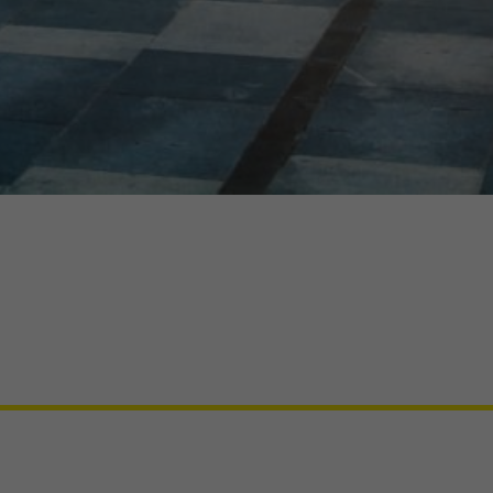
e.
ebsite
en
nen
nnen
hlen.
Zurück
Externe Medien