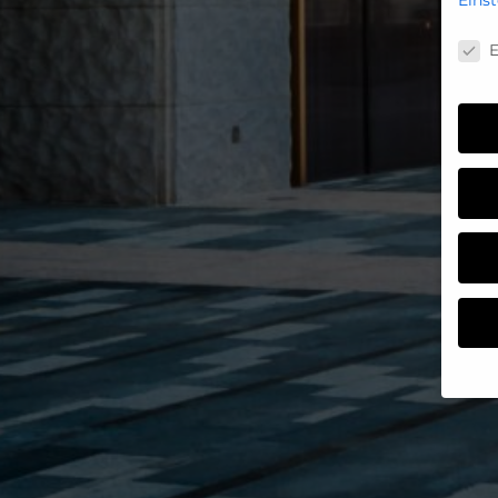
Date
E
Wenn 
Dien
Erlau