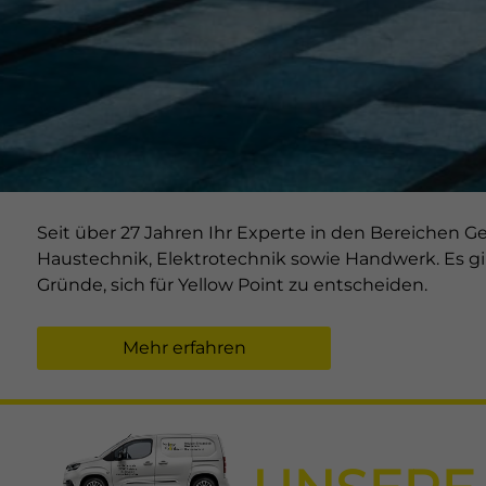
Wir 
Einig
und I
verar
und 
über 
Date
Hier 
Ihre
Info
Al
Seit über 27 Jahren Ihr Experte in den Bereichen 
Haustechnik, Elektrotechnik sowie Handwerk. Es gi
Gründe, sich für Yellow Point zu entscheiden.
Nu
Date
Mehr erfahren
Ess
Esse
einw
Ext