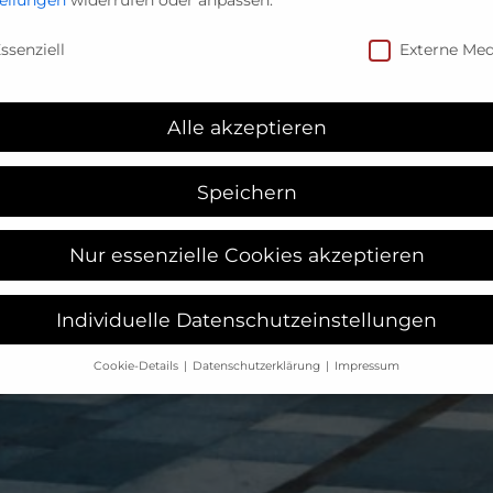
nschutzeinstellungen
ssenziell
Externe Med
Alle akzeptieren
Speichern
Nur essenzielle Cookies akzeptieren
Individuelle Datenschutzeinstellungen
Cookie-Details
Datenschutzerklärung
Impressum
Datenschutzeinstellungen
Sie unter 16 Jahre alt sind und Ihre Zustimmung zu freiwilligen
sten geben möchten, müssen Sie Ihre Erziehungsberechtigten 
bnis bitten.